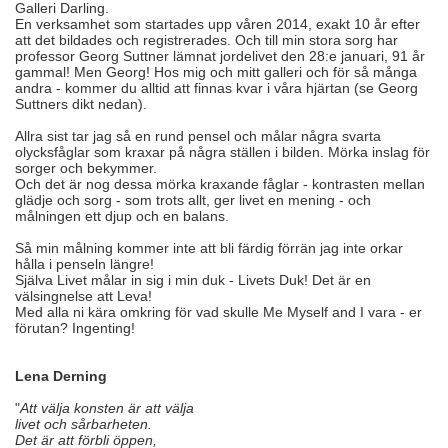
Galleri Darling.
En verksamhet som startades upp våren 2014, exakt 10 år efter
att det bildades och registrerades. Och till min stora sorg har
professor Georg Suttner lämnat jordelivet den 28:e januari, 91 år
gammal! Men Georg! Hos mig och mitt galleri och för så många
andra - kommer du alltid att finnas kvar i våra hjärtan (se Georg
Suttners dikt nedan).
Allra sist tar jag så en rund pensel och målar några svarta
olycksfåglar som kraxar på några ställen i bilden. Mörka inslag för
sorger och bekymmer.
Och det är nog dessa mörka kraxande fåglar - kontrasten mellan
glädje och sorg - som trots allt, ger livet en mening - och
målningen ett djup och en balans.
Så min målning kommer inte att bli färdig förrän jag inte orkar
hålla i penseln längre!
Själva Livet målar in sig i min duk - Livets Duk! Det är en
välsingnelse att Leva!
Med alla ni kära omkring för vad skulle Me Myself and I vara - er
förutan? Ingenting!
Lena Derning
"
Att välja konsten är att välja
livet och sårbarheten.
Det är att förbli öppen,