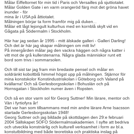
Målar Eiffeltornet för min tid i Paris och Versailles på sjuttiotalet.
Målar Golden Gate i en varm orangeröd färg mot det gröna havet
inunder - för
mina år i USA på åttiotalet.
Målningen börjar ta form framför mig på duken...
Målar ett lågt lejongult kulturhus med en kornblå skylt vid en
Gågata på Södermalm i Stockholm.
Här har jag sedan år 1995 - mitt älskade galleri - Galleri Darling!
Och det är här jag skapar målningen om mitt liv!
På innergården målar jag den vackra häggen och några katter i
vitt mot de grå kullerstenarna. Några glada människor runt ett
bord som trivs i sommarsolen.
Och till sist tar jag fram min bredaste pensel och målar en
soldränkt koboltblå himmel högst upp på målningen. Stjärnor för
mina konstskolor Konstindustriskolan i Göteborg och Valand på
kvällarna! Och så Gerlesborgsskolan i Bohuslän och på
Hornsgatan i Stockholm numer även i Ropsten.
Och så en stor varm sol för Georg Suttner! Min lärare, mentor och
Vän i fyrtiofyra år!
Det var han som tillsammans med min andre lärare Arne Isacsson
startade Gerlesborgsskolan 1948!
Georg Suttner och jag bildade på skottdagen den 29:e februari
2004 Sällskapet SOFO Södermalmsakademien. I syfte att bedriva
och utveckla konstnärlig och kulturell verksamhet i form av bl.a.
konstutbildning med både teoretiska och praktiska inslag på