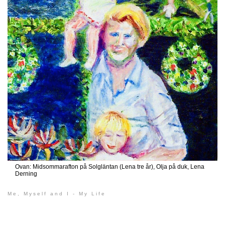
Ovan: Midsommarafton på Solgläntan (Lena tre år), Olja på duk, Lena
Derning
Me, Myself and I - My Life