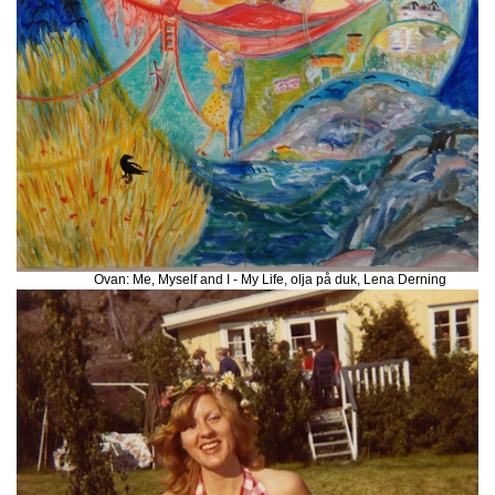
Ovan: Me, Myself and I - My Life, olja på duk, Lena Derning