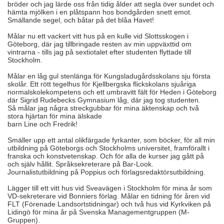
bröder och jag lärde oss från tidig ålder att segla över sundet och
hämta mjölken i en plåtspann hos bondgården snett emot.
Smällande segel, och båtar på det blåa Havet!
Målar nu ett vackert vitt hus på en kulle vid Slottsskogen i
Göteborg, där jag tillbringade resten av min uppväxttid om
vintrarna - tills jag på sextiotalet efter studenten flyttade till
Stockholm.
Målar en låg gul stenlänga för Kungsladugårdsskolans sju första
skolår. Ett rött tegelhus för Kjellbergska flickskolans sjuåriga
normalskolekompetens och ett umbravitt fält för Heden i Göteborg
där Sigrid Rudebecks Gymnasium låg, där jag tog studenten.
Så målar jag några streckgubbar för mina äktenskap och två
stora hjärtan för mina älskade
barn Line och Fredrik!
Smäller upp ett antal olikfärgade fyrkanter, som böcker, för all min
utbildning på Göteborgs och Stockholms universitet, framförallt i
franska och konstvetenskap. Och för alla de kurser jag gått på
och själv hållit. Språksekreterare på Bar-Look.
Journalistutbildning på Poppius och förlagsredaktörsutbildning.
Lägger till ett vitt hus vid Sveavägen i Stockholm för mina år som
VD-sekreterare vid Bonniers förlag. Målar en tidning för åren vid
FLT (Förenade Landsortstidningar) och två hus vid Kyrkviken på
Lidingö för mina år på Svenska Managementgruppen (M-
Gruppen).