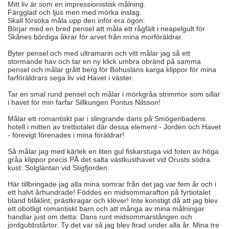
Mitt liv är som en impressionistisk målning.
Färgglad och ljus men med mörka inslag.
Skall försöka måla upp den inför era ögon:
Börjar med en bred pensel att måla ett rågfält i neapelgult för
Skånes bördiga åkrar för arvet från mina morföräldrar.
Byter pensel och med ultramarin och vitt målar jag så ett
stormande hav och tar en ny klick umbra obränd på samma
pensel och målar grått berg för Bohusläns karga klippor för mina
farföräldrars sega liv vid Havet i väster.
Tar en smal rund pensel och målar i mörkgråa strimmor som sillar
i havet för min farfar Sillkungen Pontus Nilsson!
Målar ett romantiskt par i slingrande dans på Smögenbadens
hotell i mitten av trettiotalet där dessa element - Jorden och Havet
- förevigt förenades i mina föräldrar!
Så målar jag med kärlek en liten gul fiskarstuga vid foten av höga
gråa klippor precis PÅ det salta västkusthavet vid Orusts södra
kust: Solgläntan vid Stigfjorden.
Här tillbringade jag alla mina somrar från det jag var fem år och i
ett halvt århundrade! Föddes en midsommarafton på fyrtiotalet
bland blåklint, prästkragar och klöver! Inte konstigt då att jag blev
ett obotligt romantiskt barn och att många av mina målningar
handlar just om detta: Dans runt midsommarstången och
jordgubbstårtor. Ty det var så jag blev firad under alla år. Mina tre