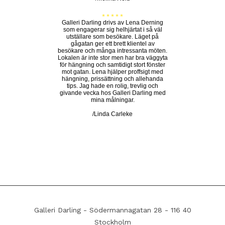
* * * * *
Galleri Darling drivs av Lena Derning
som engagerar sig helhjärtat i så väl
utställare som besökare. Läget på
gågatan ger ett brett klientel av
besökare och många intressanta möten.
Lokalen är inte stor men har bra väggyta
för hängning och samtidigt stort fönster
mot gatan. Lena hjälper proffsigt med
hängning, prissättning och allehanda
tips. Jag hade en rolig, trevlig och
givande vecka hos Galleri Darling med
mina målningar.
/Linda Carleke
Galleri Darling - Södermannagatan 28 - 116 40
Stockholm