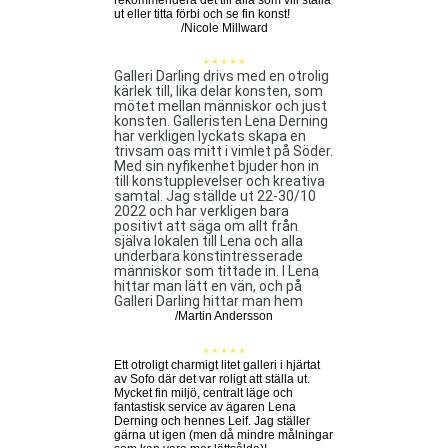
rekommendera det till alla som vill ställa
ut eller titta förbi och se fin konst!
/Nicole Millward
* * * * *
Galleri Darling drivs med en otrolig
kärlek till, lika delar konsten, som
mötet mellan människor och just
konsten. Galleristen Lena Derning
har verkligen lyckats skapa en
trivsam oas mitt i vimlet på Söder.
Med sin nyfikenhet bjuder hon in
till konstupplevelser och kreativa
samtal. Jag ställde ut 22-30/10
2022 och har verkligen bara
positivt att säga om allt från
själva lokalen till Lena och alla
underbara konstintresserade
människor som tittade in. I Lena
hittar man lätt en vän, och på
Galleri Darling hittar man hem
/Martin Andersson
* * * * *
Ett otroligt charmigt litet galleri i hjärtat
av Sofo där det var roligt att ställa ut.
Mycket fin miljö, centralt läge och
fantastisk service av ägaren Lena
Derning och hennes Leif. Jag ställer
gärna ut igen (men då mindre målningar