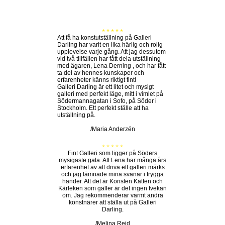
* * * * *
Att få ha konstutställning på Galleri
Darling har varit en lika härlig och rolig
upplevelse varje gång. Att jag dessutom
vid två tillfällen har fått dela utställning
med ägaren, Lena Derning , och har fått
ta del av hennes kunskaper och
erfarenheter känns riktigt fint!
Galleri Darling är ett litet och mysigt
galleri med perfekt läge, mitt i vimlet på
Södermannagatan i Sofo, på Söder i
Stockholm. Ett perfekt ställe att ha
utställning på.
/Maria Anderzén
* * * * *
Fint Galleri som ligger på Söders
mysigaste gata. Att Lena har många års
erfarenhet av att driva ett galleri märks
och jag lämnade mina svanar i trygga
händer. Att det är Konsten Katten och
Kärleken som gäller är det ingen tvekan
om. Jag rekommenderar varmt andra
konstnärer att ställa ut på Galleri
Darling.
/Melina Reid