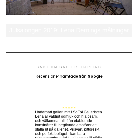
Julsalongen 2019: Lena Dernings målningar
SAGT OM GALLERI DARLING
Recensioner hämtade från
Google
* * * * *
Underbart galleri mitt i SoFo! Galleristen
Lena är väldigt ödmjuk och hjälpsam,
och välkomnar allt från etablerade
konstnärer till begåvade amatörer att
ställa ut på galleriet. Prisvärt, pittoreskt
och perfekt beläget - kan bara