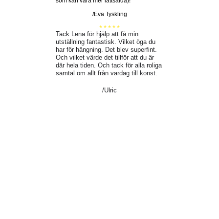
som kan vara mer lättsålda)!
/Eva Tyskling
* * * * *
Tack Lena för hjälp att få min
utställning fantastisk. Vilket öga du
har för hängning. Det blev superfint.
Och vilket värde det tillför att du är
där hela tiden. Och tack för alla roliga
samtal om allt från vardag till konst.
/Ulric